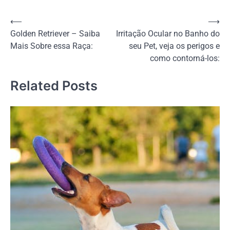
Navegação
⟵
⟶
Golden Retriever – Saiba
Irritação Ocular no Banho do
de
Mais Sobre essa Raça:
seu Pet, veja os perigos e
Post
como contorná-los:
Related Posts