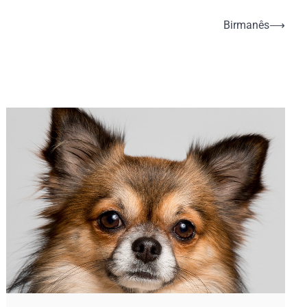
Birmanês
⟶