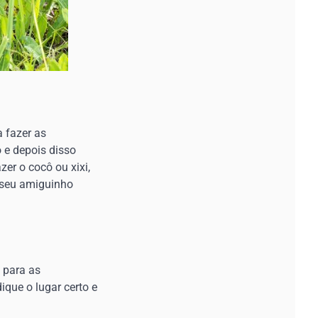
 fazer as
 e depois disso
er o cocô ou xixi,
o seu amiguinho
 para as
ique o lugar certo e