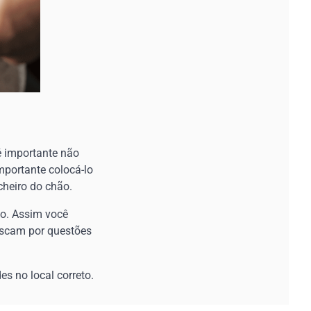
é importante não
importante colocá-lo
cheiro do chão.
rto. Assim você
ciscam por questões
s no local correto.