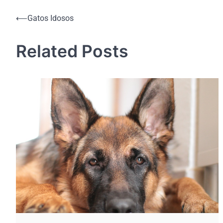
Navegação
⟵
Gatos Idosos
de
Related Posts
Post