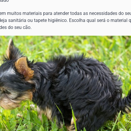
uado
em muitos materiais para atender todas as necessidades do seu
eja sanitária ou tapete higiênico. Escolha qual será o material 
des do seu cão.