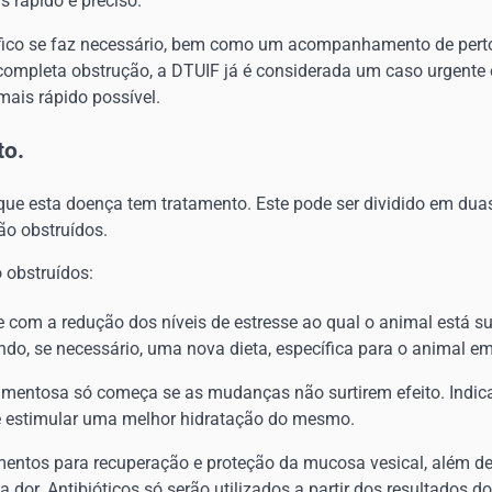
s rápido e preciso.
fico se faz necessário, bem como um acompanhamento de perto
ompleta obstrução, a DTUIF já é considerada um caso urgente 
mais rápido possível.
to.
que esta doença tem tratamento. Este pode ser dividido em duas
ão obstruídos.
 obstruídos:
se com a redução dos níveis de estresse ao qual o animal está 
ndo, se necessário, uma nova dieta, específica para o animal e
amentosa só começa se as mudanças não surtirem efeito. Indi
e estimular uma melhor hidratação do mesmo.
ntos para recuperação e proteção da mucosa vesical, além de
a dor. Antibióticos só serão utilizados a partir dos resultados d