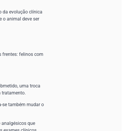
 da evolução clínica
e o animal deve ser
 frentes: felinos com
submetido, uma troca
m tratamento.
ca-se também mudar o
 analgésicos que
os exames clínicos.