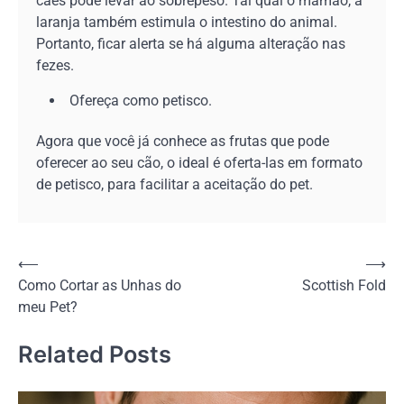
cães pode levar ao sobrepeso. Tal qual o mamão, a
laranja também estimula o intestino do animal.
Portanto, ficar alerta se há alguma alteração nas
fezes.
Ofereça como petisco.
Agora que você já conhece as frutas que pode
oferecer ao seu cão, o ideal é oferta-las em formato
de petisco, para facilitar a aceitação do pet.
Navegação
⟵
⟶
Como Cortar as Unhas do
Scottish Fold
de
meu Pet?
Post
Related Posts