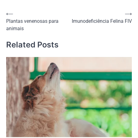
Navegação
⟵
⟶
Plantas venenosas para
Imunodeficiência Felina FIV
de
animais
Post
Related Posts