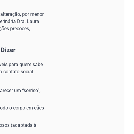
alteração, por menor
erinária Dra. Laura
ções precoces,
 Dizer
íveis para quem sabe
o contato social.
recer um “sorriso”,
todo o corpo em cães
dosos (adaptada à