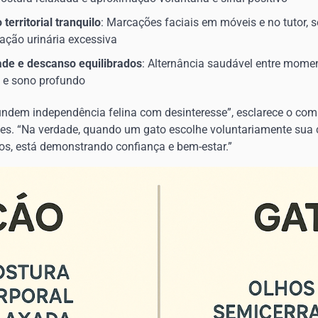
erritorial tranquilo
: Marcações faciais em móveis e no tutor, 
ção urinária excessiva
dade e descanso equilibrados
: Alternância saudável entre momen
e e sono profundo
undem independência felina com desinteresse”, esclarece o co
es. “Na verdade, quando um gato escolhe voluntariamente su
tos, está demonstrando confiança e bem-estar.”