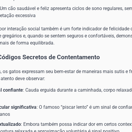
 Um cão saudável e feliz apresenta ciclos de sono regulares, se
ietação excessiva
or interação social também é um forte indicador de felicidade 
 gregários e, quando se sentem seguros e confortáveis, demons
mais de forma equilibrada.
 Códigos Secretos de Contentamento
s, os gatos expressam seu bem-estar de maneiras mais sutis e 
r atento deve observar:
l confiante
: Cauda erguida durante a caminhada, corpo relax
lar significativa
: O famoso “piscar lento” é um sinal de conf
manos
xtualizado
: Embora também possa indicar dor em certos context
tura relaxada e aproximação voluntária é sinal positivo