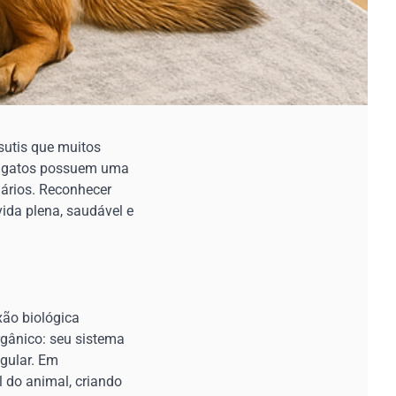
sutis que muitos
 e gatos possuem uma
iários. Reconhecer
ida plena, saudável e
xão biológica
gânico: seu sistema
egular. Em
 do animal, criando