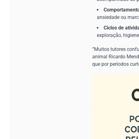
Comportamento t
ansiedade ou marca
Ciclos de ativi
exploração, higien
“Muitos tutores conf
animal Ricardo Mend
que por períodos cur