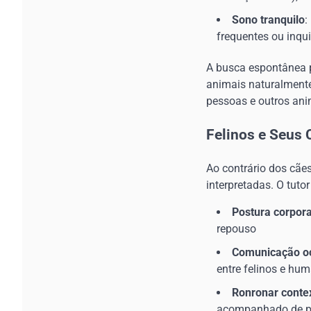
Sono tranquilo
:
frequentes ou inqu
A busca espontânea p
animais naturalmente
pessoas e outros ani
Felinos e Seus
Ao contrário dos cãe
interpretadas. O tuto
Postura corpora
repouso
Comunicação ocu
entre felinos e hu
Ronronar conte
acompanhado de pos