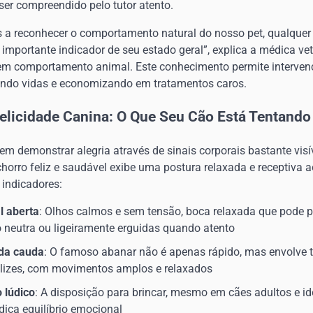
ser compreendido pelo tutor atento.
 reconhecer o comportamento natural do nosso pet, qualquer 
 importante indicador de seu estado geral”, explica a médica vet
 em comportamento animal. Este conhecimento permite interven
ando vidas e economizando em tratamentos caros.
licidade Canina: O Que Seu Cão Está Tentando
em demonstrar alegria através de sinais corporais bastante vis
chorro feliz e saudável exibe uma postura relaxada e receptiva a
 indicadores:
l aberta
: Olhos calmos e sem tensão, boca relaxada que pode pa
 neutra ou ligeiramente erguidas quando atento
da cauda
: O famoso abanar não é apenas rápido, mas envolve 
elizes, com movimentos amplos e relaxados
 lúdico
: A disposição para brincar, mesmo em cães adultos e i
ndica equilíbrio emocional