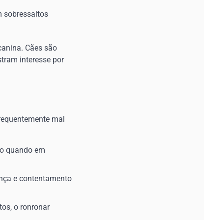
m sobressaltos
canina. Cães são
tram interesse por
frequentemente mal
ado quando em
iança e contentamento
os, o ronronar