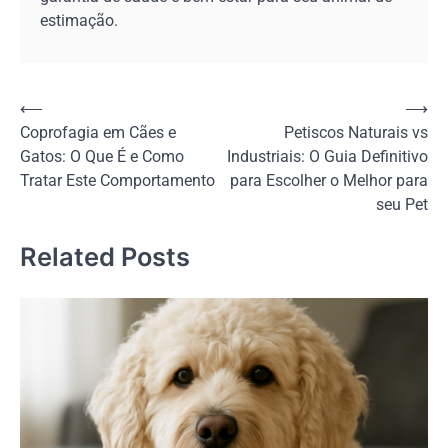
estimação.
Navegação
⟵
⟶
Coprofagia em Cães e
Petiscos Naturais vs
de
Gatos: O Que É e Como
Industriais: O Guia Definitivo
Post
Tratar Este Comportamento
para Escolher o Melhor para
seu Pet
Related Posts