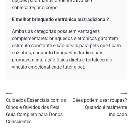
opções para manter a mente ativa sem
sobrecarregar o corpo.
É melhor brinquedo eletrônico ou tradicional?
Ambas as categorias possuem vantagens
complementares: brinquedos eletrônicos garantem
estímulo constante e são ideais para pets que ficam
sozinhos, enquanto brinquedos tradicionais
promovem interação física direta e fortalecem o
vínculo emocional entre tutor e pet.
Navegação
⟵
⟶
Cuidados Essenciais com os
Cães podem usar roupas?
de
Olhos e Ouvidos dos Pets:
Quando é realmente
Post
Guia Completo para Donos
indicado
Conscientes