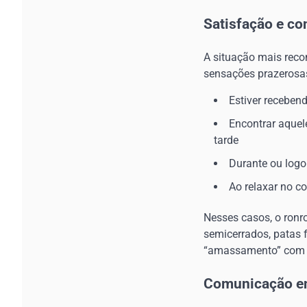
Satisfação e co
A situação mais reco
sensações prazerosas
Estiver receben
Encontrar aquel
tarde
Durante ou logo
Ao relaxar no c
Nesses casos, o ronr
semicerrados, patas 
“amassamento” com a
Comunicação ent