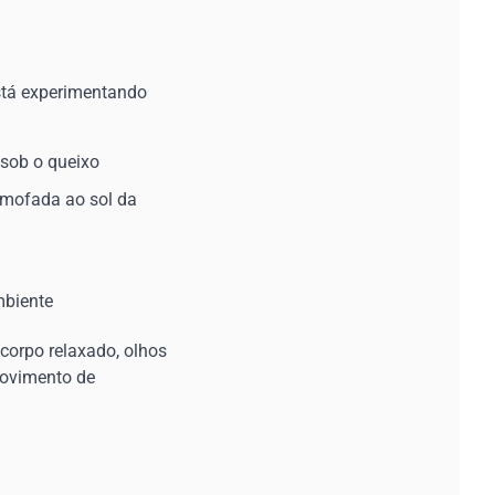
stá experimentando
 sob o queixo
lmofada ao sol da
mbiente
corpo relaxado, olhos
movimento de