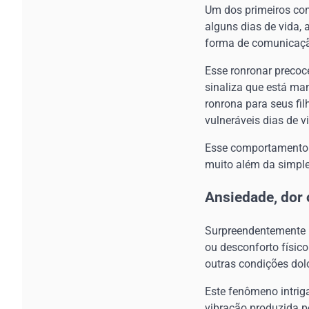
Um dos primeiros com
alguns dias de vida,
forma de comunicaçã
Esse ronronar precoce
sinaliza que está m
ronrona para seus fi
vulneráveis dias de v
Esse comportamento 
muito além da simpl
Ansiedade, dor
Surpreendentemente p
ou desconforto físic
outras condições dol
Este fenômeno intrig
vibração produzida p