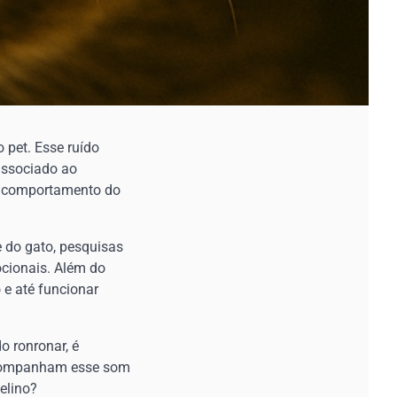
 pet. Esse ruído
associado ao
se comportamento do
e do gato, pesquisas
cionais. Além do
 e até funcionar
o ronronar, é
 acompanham esse som
elino?