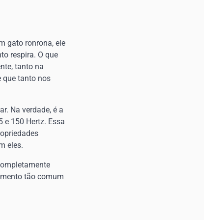
 gato ronrona, ele
to respira. O que
te, tanto na
e que tanto nos
r. Na verdade, é a
5 e 150 Hertz. Essa
propriedades
m eles.
 completamente
rtamento tão comum