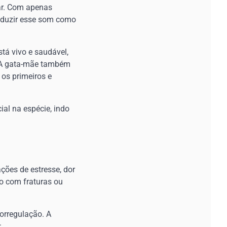
ar. Com apenas
roduzir esse som como
stá vivo e saudável,
. A gata-mãe também
 os primeiros e
al na espécie, indo
ões de estresse, dor
o com fraturas ou
orregulação. A
: