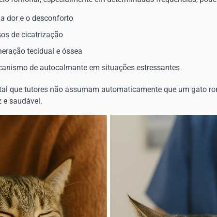
 a dor e o desconforto
sos de cicatrização
neração tecidual e óssea
canismo de autocalmante em situações estressantes
ntal que tutores não assumam automaticamente que um gato ro
z e saudável.