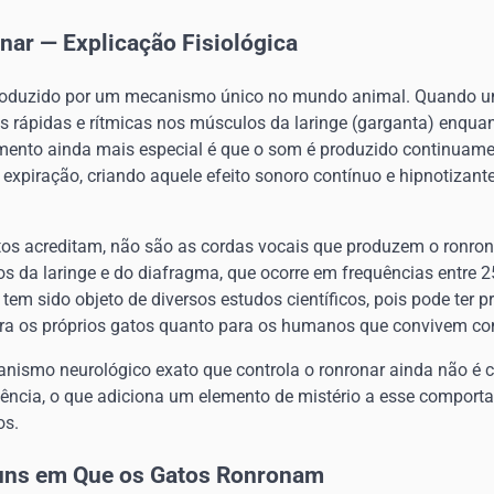
nar — Explicação Fisiológica
oduzido por um mecanismo único no mundo animal. Quando um
s rápidas e rítmicas nos músculos da laringe (garganta) enquan
ento ainda mais especial é que o som é produzido continuamen
expiração, criando aquele efeito sonoro contínuo e hipnotizant
tos acreditam, não são as cordas vocais que produzem o ronrona
s da laringe e do diafragma, que ocorre em frequências entre 2
 tem sido objeto de diversos estudos científicos, pois pode ter 
ara os próprios gatos quanto para os humanos que convivem co
nismo neurológico exato que controla o ronronar ainda não é
iência, o que adiciona um elemento de mistério a esse compo
os.
uns em Que os Gatos Ronronam