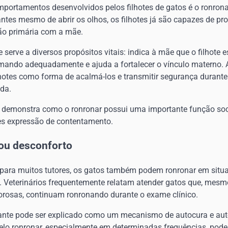
portamentos desenvolvidos pelos filhotes de gatos é o ronron
 antes mesmo de abrir os olhos, os filhotes já são capazes de p
o primária com a mãe.
 serve a diversos propósitos vitais: indica à mãe que o filhote e
amando adequadamente e ajuda a fortalecer o vínculo materno
lhotes como forma de acalmá-los e transmitir segurança durante
ida.
demonstra como o ronronar possui uma importante função soci
es expressão de contentamento.
 ou desconforto
ara muitos tutores, os gatos também podem ronronar em situaç
o. Veterinários frequentemente relatam atender gatos que, mesm
orosas, continuam ronronando durante o exame clínico.
ante pode ser explicado como um mecanismo de autocura e aut
elo ronronar, especialmente em determinadas frequências, pode