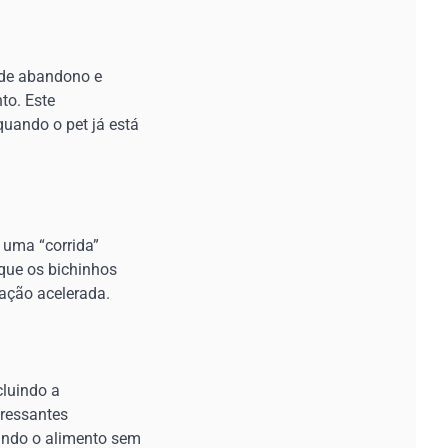
 de abandono e
to. Este
quando o pet já está
 uma “corrida”
que os bichinhos
tação acelerada.
cluindo a
tressantes
indo o alimento sem