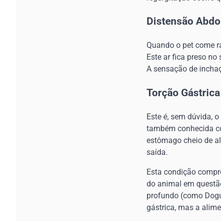
Distensão Abdom
Quando o pet come ra
Este ar fica preso n
A sensação de inchaç
Torção Gástrica
Este é, sem dúvida, o
também conhecida com
estômago cheio de al
saída.
Esta condição compro
do animal em questão
profundo (como Dogu
gástrica, mas a alim