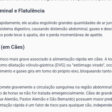
inal e Flatulência
pidamente, ele acaba engolindo grandes quantidades de ar jun
o sistema digestivo, causando distensão abdominal, gases e desc
o pode levar à apatia, dor e perda momentânea de apetite.
 (em Cães)
 risco mais grave associado à alimentação rápida em cães. A to
o dilatação vólvulo-gástrica (DVG) ou “estômago virado”, oc
imento e gases gira em torno do próprio eixo, bloqueando tanto
mete gravemente a circulação sanguínea na região abdominal 
 de horas se não for tratada emergencialmente. Cães de grande
e Alemão, Pastor Alemão e São Bernardo) possuem maior pred
entação rápida é um fator de risco para qualquer cão, independ