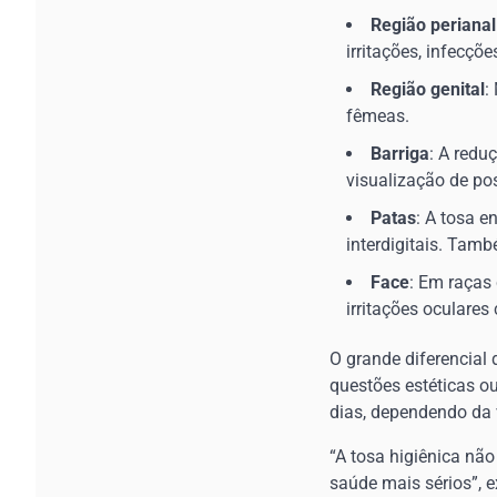
Região perianal
irritações, infecçõ
Região genital
:
fêmeas.
Barriga
: A redu
visualização de po
Patas
: A tosa e
interdigitais. Tam
Face
: Em raças 
irritações oculare
O grande diferencial
questões estéticas o
dias, dependendo da 
“A tosa higiênica n
saúde mais sérios”, 