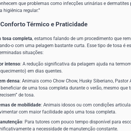
conhecem que problemas como infecções urinárias e dermatites
 higiênica regular.”
Conforto Térmico e Praticidade
 a
tosa completa
, estamos falando de um procedimento que rem
xando-o com uma pelagem bastante curta. Esse tipo de tosa é e
rminadas situações:
or intenso
: A redução significativa da pelagem ajuda na termor
aquecimento) em dias quentes.
gem densa
: Animais como Chow Chow, Husky Siberiano, Pastor
 beneficiar de uma tosa completa durante o verão, mesmo que 
recisem” de tosa.
emas de mobilidade
: Animais idosos ou com condições articula
vimentar com maior facilidade após uma tosa completa.
manutenção
: Para tutores com pouco tempo disponível para esco
nificativamente a necessidade de manutenção constante.