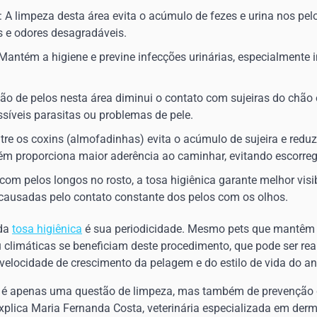
: A limpeza desta área evita o acúmulo de fezes e urina nos pel
es e odores desagradáveis.
 Mantém a higiene e previne infecções urinárias, especialmente
ção de pelos nesta área diminui o contato com sujeiras do chão e
ssíveis parasitas ou problemas de pele.
ntre os coxins (almofadinhas) evita o acúmulo de sujeira e reduz
bém proporciona maior aderência ao caminhar, evitando escorre
com pelos longos no rosto, a tosa higiênica garante melhor visib
s causadas pelo contato constante dos pelos com os olhos.
 da
tosa higiênica
é sua periodicidade. Mesmo pets que mantêm 
u climáticas se beneficiam deste procedimento, que pode ser re
velocidade de crescimento da pelagem e do estilo de vida do an
ão é apenas uma questão de limpeza, mas também de prevenção
explica Maria Fernanda Costa, veterinária especializada em der