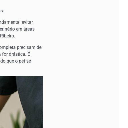
s:
ndamental evitar
terinário em áreas
Ribeiro.
completa precisam de
for drástica. É
ndo que o pet se