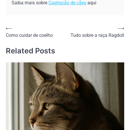
Saiba mais sobre
Castração de cães
aqui
Navegação
⟵
⟶
Como cuidar de coelho
Tudo sobre a raça Ragdoll
de
Post
Related Posts