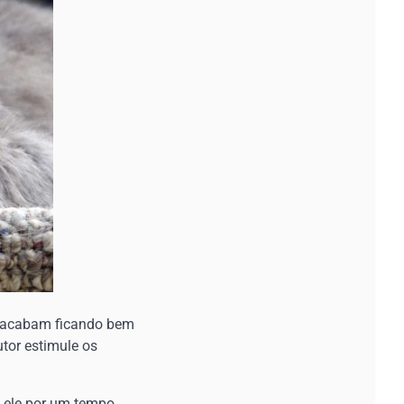
es acabam ficando bem
utor estimule os
a ele por um tempo