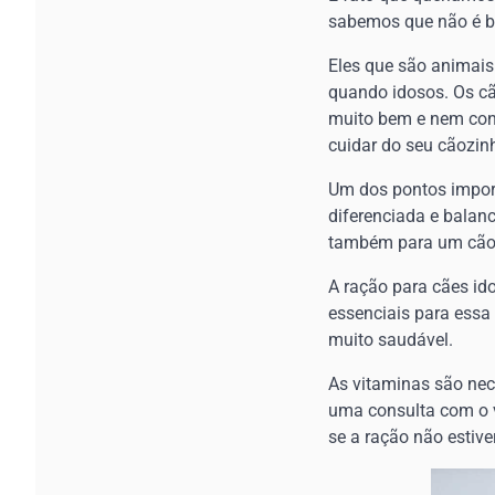
sabemos que não é bem
Eles que são animais
quando idosos. Os c
muito bem e nem cont
cuidar do seu cãozinh
Um dos pontos import
diferenciada e balan
também para um cão
A ração para cães i
essenciais para essa
muito saudável.
As vitaminas são nec
uma consulta com o ve
se a ração não estive