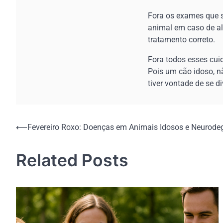
Fora os exames que s
animal em caso de alg
tratamento correto.
Fora todos esses cui
Pois um cão idoso, 
tiver vontade de se di
Navegação
⟵
Fevereiro Roxo: Doenças em Animais Idosos e Neurode
de
Related Posts
Post