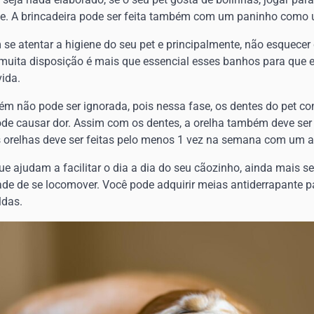
ente. A brincadeira pode ser feita também com um paninho como
se atentar a higiene do seu pet e principalmente, não esquec
muita disposição é mais que essencial esses banhos para que e
vida.
ém não pode ser ignorada, pois nessa fase, os dentes do pet c
pode causar dor. Assim com os dentes, a orelha também deve ser
as orelhas deve ser feitas pelo menos 1 vez na semana com um 
e ajudam a facilitar o dia a dia do seu cãozinho, ainda mais s
de de se locomover. Você pode adquirir meias antiderrapante pa
ldas.