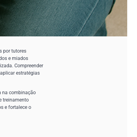
 por tutores
idos e miados
lizada. Compreender
plicar estratégias
im na combinação
e treinamento
s e fortalece o