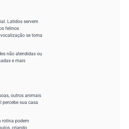
al. Latidos servem
os felinos
vocalização se torna
des não atendidas ou
nadas e mais
soas, outros animais
al percebe sua casa
a rotina podem
ulos, criando