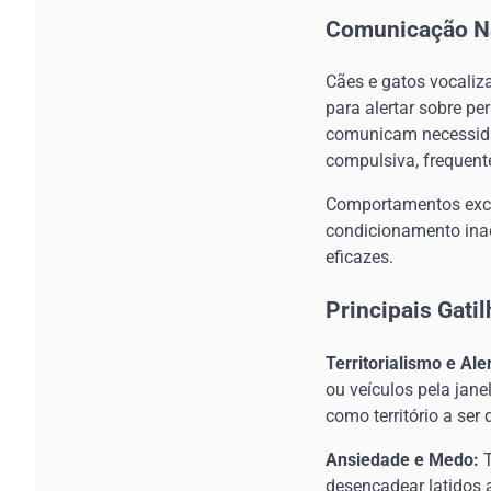
Comunicação Na
Cães e gatos vocaliz
para alertar sobre pe
comunicam necessida
compulsiva, frequent
Comportamentos exce
condicionamento inad
eficazes.
Principais Gati
Territorialismo e Ale
ou veículos pela jane
como território a se
Ansiedade e Medo:
T
desencadear latidos 