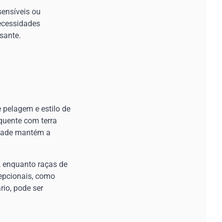
sensíveis ou
ecessidades
sante.
 pelagem e estilo de
quente com terra
idade mantém a
 enquanto raças de
cepcionais, como
io, pode ser