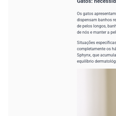
Gatos: necessid
Os gatos apresentam 
dispensam banhos reg
de pelos longos, ban
de nós e manter a pe
Situações específica
completamente os háb
Sphynx, que acumula
equilíbrio dermatológ