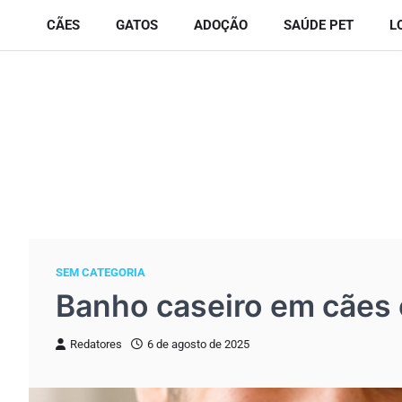
Skip
CÃES
GATOS
ADOÇÃO
SAÚDE PET
L
to
content
SEM CATEGORIA
Banho caseiro em cães e
Redatores
6 de agosto de 2025